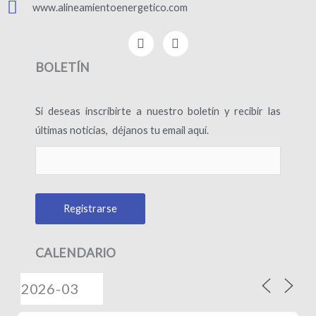
www.alineamientoenergetico.com
F
I
a
n
c
s
BOLETÍN
e
t
b
a
o
g
Si deseas inscribirte a nuestro boletín y recibir las
o
r
k
a
últimas noticias, déjanos tu email aquí.
-
m
f
CALENDARIO