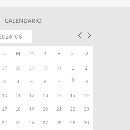
CALENDARIO
L
M
M
J
V
S
D
27
28
29
30
31
1
2
8
3
4
5
6
7
9
10
11
12
13
14
15
16
17
18
19
20
21
22
23
24
25
26
27
28
29
30