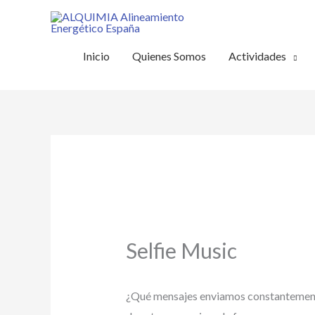
Ir
al
contenido
Inicio
Quienes Somos
Actividades
Selfie Music
¿Qué mensajes enviamos constantemente