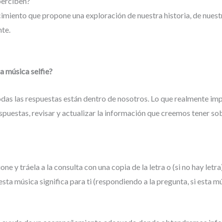
perciben?
imiento que propone una exploración de nuestra historia, de nuestr
nte.
a música selfie?
das las respuestas están dentro de nosotros. Lo que realmente imp
spuestas, revisar y actualizar la información que creemos tener s
e y tráela a la consulta con una copia de la letra o (si no hay letra)
a música significa para ti (respondiendo a la pregunta, si esta mús