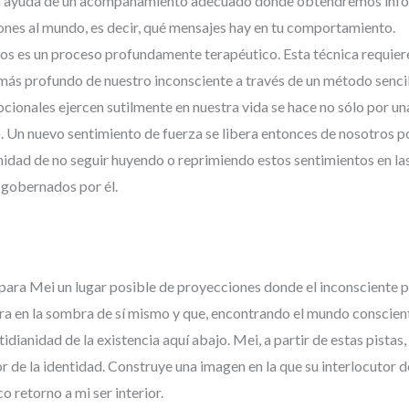
 la ayuda de un acompañamiento adecuado donde obtendremos infor
nes al mundo, es decir, qué mensajes hay en tu comportamiento.
s es un proceso profundamente terapéutico. Esta técnica requiere
ás profundo de nuestro inconsciente a través de un método senci
cionales ejercen sutilmente en nuestra vida se hace no sólo por u
o. Un nuevo sentimiento de fuerza se libera entonces de nosotros p
nidad de no seguir huyendo o reprimiendo estos sentimientos en la
r gobernados por él.
 para Mei un lugar posible de proyecciones donde el inconsciente p
rra en la sombra de sí mismo y que, encontrando el mundo conscient
idianidad de la existencia aquí abajo. Mei, a partir de estas pista
or de la identidad. Construye una imagen en la que su interlocutor 
o retorno a mi ser interior.