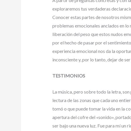
A partir de preguntas concretas y con
exploraremos tus verdaderas declaracio
Conocer estas partes de nosotros mismo
problemas emocionales anclados en lo m
liberación del peso que estos nudos emo
por el hecho de pasar por el sentimient
experiencia emocional nos da la oportu
inconsciente y, por lo tanto, dejar de se
TESTIMONIOS
La música, pero sobre todo la letra, son
lectura de las zonas que cada uno entie
tomó o que puede tomar la vida en la cot
apertura del cofre del «sonido», portad
ser bajo una nueva luz. Fue para mí un ric