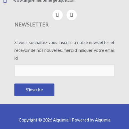
www.alignementenergetique.com
F
I
a
n
c
s
NEWSLETTER
e
t
b
a
o
g
Si vous souhaitez vous inscrire à notre newsletter et
o
r
k
a
recevoir de nos nouvelles, merci d’indiquer votre email
-
m
ici
f
Copyright © 2026 Alquimia | Powered by Alquimia