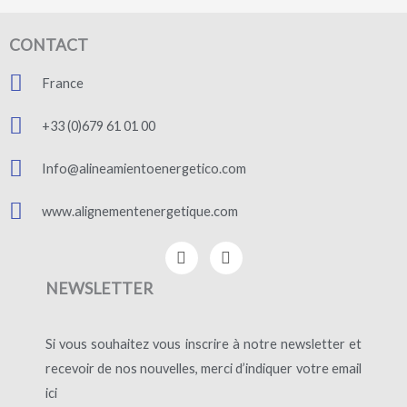
CONTACT
France
+33 (0)679 61 01 00
Info@alineamientoenergetico.com
www.alignementenergetique.com
F
I
a
n
c
s
NEWSLETTER
e
t
b
a
o
g
Si vous souhaitez vous inscrire à notre newsletter et
o
r
k
a
recevoir de nos nouvelles, merci d’indiquer votre email
-
m
ici
f