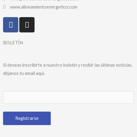
www.alineamientoenergetico.com
F
I
a
n
c
s
e
t
BOLETÍN
b
a
o
g
o
r
Si deseas inscribirte a nuestro boletín y recibir las últimas noticias,
k
a
déjanos tu email aquí.
-
m
f