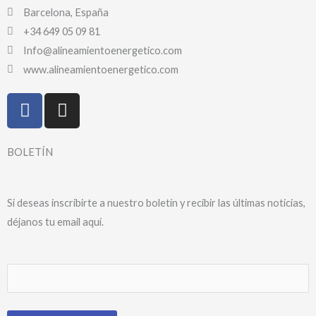
Barcelona, España
+34 649 05 09 81
Info@alineamientoenergetico.com
www.alineamientoenergetico.com
F
I
a
n
c
s
e
t
BOLETÍN
b
a
o
g
o
r
Si deseas inscribirte a nuestro boletín y recibir las últimas noticias,
k
a
déjanos tu email aquí.
-
m
f