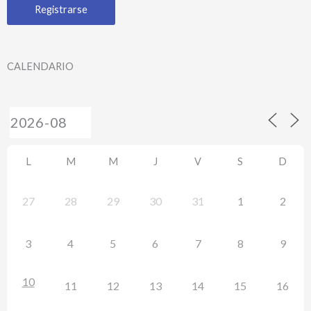
CALENDARIO
L
M
M
J
V
S
D
27
28
29
30
31
1
2
3
4
5
6
7
8
9
10
11
12
13
14
15
16