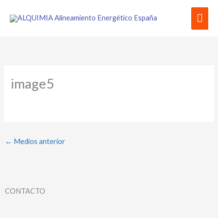
Ir
Men
al
contenido
prin
image5
←
Medios anterior
CONTACTO