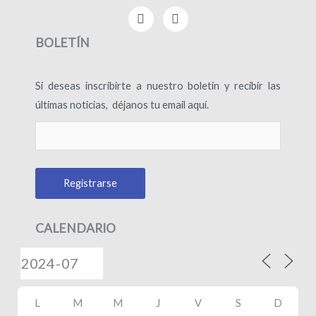
F
I
a
n
c
s
BOLETÍN
e
t
b
a
o
g
Si deseas inscribirte a nuestro boletín y recibir las
o
r
k
a
últimas noticias, déjanos tu email aquí.
-
m
f
CALENDARIO
L
M
M
J
V
S
D